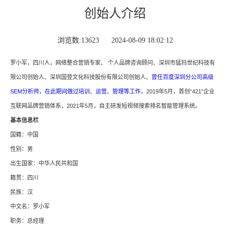
创始人介绍
浏览数:13623 2024-08-09 18:02:12
罗小军，
四川人
，网络整合营销专家、 个人品牌咨询顾问、
深圳市猛犸世纪科技有
限公司
创始人、深圳国登文化科技股份有限公司创始人、
曾任百度深圳分公司高级
SEM
分析师，在此期间做过培训、运营、管理等工作，
2019年5月，首创“421”企业
互联网品牌营销体系，2021年5月，自主研发
短视频
搜索排名智能管理系统。
基本信息栏
国籍：中国
性别：男
出生国家：中华人民共和国
籍贯：四川
民族：汉
中文名：罗小军
职务：总经理