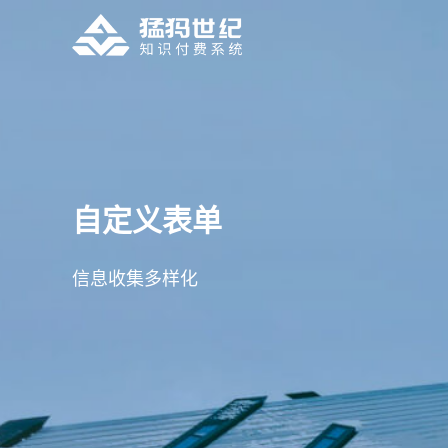
多类型课程
DIY装修
支持图文、音视频、直播及专栏课程
日记打卡
自定义表单
自定义表单
日记打卡， 记录学习日志
信息收集多样化
信息收集多样化
兑换码
每日金句
可用兑换码兑换课程、会员和试卷
知识商城
支持实体虚拟卡密商品类型