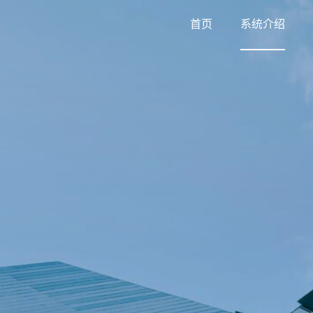
首页
系统介绍
试卷题库
活动报名
店铺装修像搭积木一样简单，仅需使用鼠标拖
翻倍提升学习效果
分销推广
会员权益
内容分销网络，全民推广裂变
开通会员
积分签到
推广海报
每天一句话，用户可打卡分享感悟
每日签到领积分
刷屏裂变